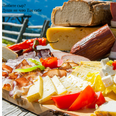
Любите сыр?
Души не чаю
Так себе