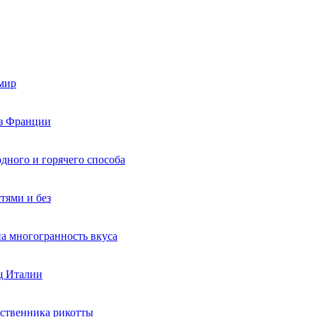
 мир
из Франции
дного и горячего способа
тями и без
а многогранность вкуса
щ Италии
одственника рикотты