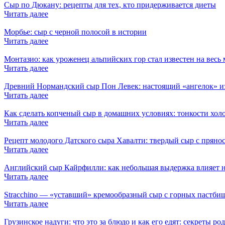
Сыр по Дюкану: рецепты для тех, кто придерживается диеты
Читать далее
Морбье: сыр с черной полосой в истории
Читать далее
Монтазио: как уроженец альпийских гор стал известен на весь
Читать далее
Древний Нормандский сыр Пон Левек: настоящий «ангелок» 
Читать далее
Как сделать копченый сыр в домашних условиях: тонкости холо
Читать далее
Рецепт молодого Датского сыра Хавалти: твердый сыр с прянос
Читать далее
Английский сыр Кайрфилли: как небольшая выдержка влияет н
Читать далее
Stracchino — «уставший» кремообразный сыр с горных пастби
Читать далее
Грузинское надуги: что это за блюдо и как его едят: секреты р