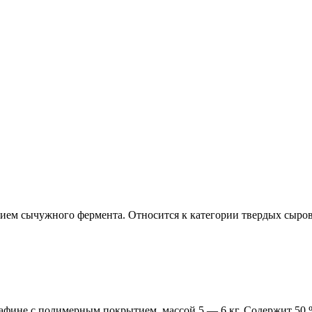
нием сычужного фермента. Относится к категории твердых сыро
фине с полимерным покрытием, массой 5 — 6 кг. Содержит 50 % 