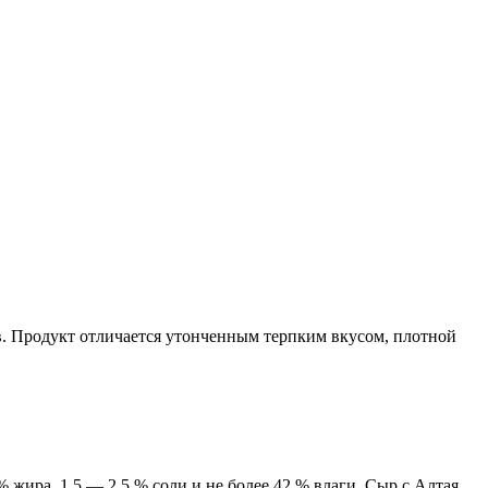
в. Продукт отличается утонченным терпким вкусом, плотной
жира, 1,5 — 2,5 % соли и не более 42 % влаги. Сыр с Алтая