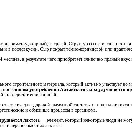
 ароматом, жирный, твердый. Структура сыра очень плотная. Ц
ы и в послевкусии. Сыр покрыт темно-коричневой или практиче
4 месяцев, в результате чего приобретает сливочно-пряный вкус
ьного строительного материала, который активно участвует во м
и постоянном употреблении Алтайского сыра улучшаются п
й, но и достаточно жирный.
о элемента для здоровой иммунной системы и защиты от токсин
ергетические и обменные процессы в организме.
азрушается лактоза
— элемент, который некоторые люди не могу
 с непереносимостью лактозы.