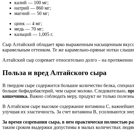
калий — 100 мг;
натрий — 860 мг;
магний — 50 мг;
цинк — 4 мг;
медь — 70 мг;
кальций — 1,005 г.
Сыр Алтайский обладает ярко выраженным насыщенным вкусом и
карамельным оттенком. Те же карамельно-пряные нотки слышн
Алтайский сыр созревает относительно долго – на протяжении 
Польза и вред Алтайского сыра
В твердом сыре содержится большое количество белка, специал
больше бифидобактерий, чем сырое молоко. Следовательно,
пр
кишечника.
Важно соблюдать меру, продукт не только полезны
В Алтайском сыре высокое содержание витамина С, важнейшег
улучшая их эластичность. За счет витамина В, усиливаются эн
За время созревания сыра, в нем практически полностью р
таким сроком выдержки допустимы в малых количествах людям