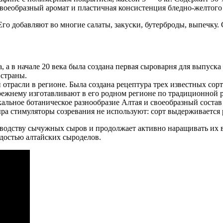
воеобразный аромат и пластичная консистенция бледно-желтого 
Его добавляют во многие салаты, закуски, бутерброды, выпечку
а, а в начале 20 века была создана первая сыроварня для выпус
 страны.
отрасли в регионе. Была создана рецептура трех известных сорт
режнему изготавливают в его родном регионе по традиционной р
альное ботаническое разнообразие Алтая и своеобразный состав
а стимуляторы созревания не используют: сорт выдерживается р
изводству сычужных сыров и продолжает активно наращивать их 
достью алтайских сыроделов.