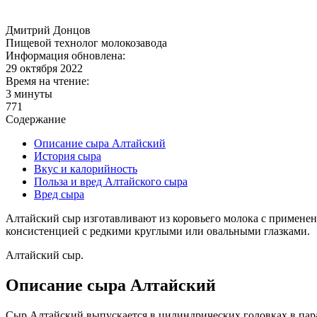
Дмитрий Донцов
Пищевой технолог молокозавода
Информация обновлена:
29 октября 2022
Время на чтение:
3 минуты
771
Содержание
Описание сыра Алтайский
История сыра
Вкус и калорийность
Польза и вред Алтайского сыра
Вред сыра
Алтайский сыр изготавливают из коровьего молока с примене
консистенцией с редкими круглыми или овальными глазками.
Алтайский сыр.
Описание сыра Алтайский
Сыр Алтайский выпускается в цилиндрических головках в пара