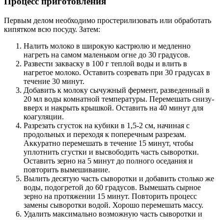
Процесс приготовления
Первым делом необходимо простерилизовать или обработать
кипятком всю посуду. Затем:
Налить молоко в широкую кастрюлю и медленно
нагреть на самом маленьком огне до 30 градусов.
Развести закваску в 100 г теплой воды и влить в
нагретое молоко. Оставить созревать при 30 градусах в
течение 30 минут.
Добавить к молоку сычужный фермент, разведенный в
20 мл воды комнатной температуры. Перемешать снизу-
вверх и накрыть крышкой. Оставить на 40 минут для
коагуляции.
Разрезать сгусток на кубики в 1,5-2 см, начиная с
продольных и переходя к поперечным разрезам.
Аккуратно перемешать в течение 15 минут, чтобы
уплотнить сгустки и высвободить часть сыворотки.
Оставить зерно на 5 минут до полного оседания и
повторить вымешивание.
Вылить десятую часть сыворотки и добавить столько же
воды, подогретой до 60 градусов. Вымешать сырное
зерно на протяжении 15 минут. Повторить процесс
замены сыворотки водой. Хорошо перемешать массу.
Удалить максимально возможную часть сыворотки и