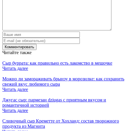
Читайте также
Сыр буррата: как правильно есть лакомство в мешочке
Читать далее
Можно ли замораживать брынзу в морозилке: как сохранить
свежий вкус любимого сыра
Читать далее
Джугас сыр: пармезан dziugas с приятным вкусом и
романтичной историей
Читать далее
Сливочный сыр Креметте от Хохланд: состав творожного
продукта из Магнита