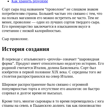
Как хранить provolone
Сорт сыра под названием “проволоне” не слишком знаком
потребителям страны. Большей частью это связано с тем, что
на полках магазинов его можно встретить не часто. Тем не
менее, проволоне — один из лучших сортов твердого сыра.
Его преимущество заключается в изысканном вкусе в
сочетании с низкой калорийностью.
Сыр проволоне.
История создания
В переводе с итальянского «provola» означает “шаровидная
форма”. Продукт имеет относительно недолгую историю. Его
родиной считается Италия, долина Базиликата. Сорт был
изобретен в первой половине XIX века. С середины того же
столетия распространился на север Италии.
Широкое распространение было связано с огромной
популярностью торта и отсутствие его аналогов: он быстро
созревал и долгое время не высыхал.
Кроме того, многие сыровары в то время перемещались с юга
страны на север, в Паданскую долину, так как производство