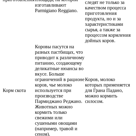
следят не только за
изготавливают
качеством процесса
Parmigiano Reggiano.
приготовления
продукта, но и за
характеристиками
сырья, а также за
процессом кормления
дойных коров.
Коровы пасутся на
разных пастбищах, что
приводит к различному
питанию, создающему
деликатные нюансы во
вкусе. Больше
ограничений в рационе
Коров, молоко
коров, чье молоко
которых применяется
Корм скота
используется при
для Грана Падано,
производстве
можно кормить
Пармиджано Реджано.
силосом.
Животных можно
кормить только
свежими или
сушеными овощами
(например, травой и
сеном).