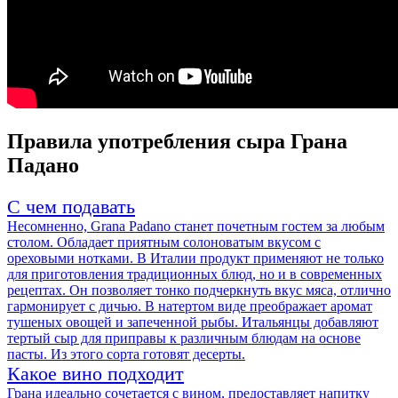
Правила употребления сыра Грана
Падано
С чем подавать
Несомненно, Grana Padano станет почетным гостем за любым
столом. Обладает приятным солоноватым вкусом с
ореховыми нотками. В Италии продукт применяют не только
для приготовления традиционных блюд, но и в современных
рецептах. Он позволяет тонко подчеркнуть вкус мяса, отлично
гармонирует с дичью. В натертом виде преображает аромат
тушеных овощей и запеченной рыбы. Итальянцы добавляют
тертый сыр для приправы к различным блюдам на основе
пасты. Из этого сорта готовят десерты.
Какое вино подходит
Грана идеально сочетается с вином, предоставляет напитку