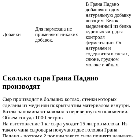
В Грана Падано
добавляют одну
натуральную добавку
лизоцим. Белок,
выделенный из белка
Для пармезана не
куриных яиц, для
Добавки
применяют никаких
контроля
добавок.
ферментации. Он
натурален и
содержится в слезах,
слюне, грудном
молоке и яйцах.
Сколько сыра Грана Падано
производят
Сыр производят в больших котлах, стенки которых
сделаны из меди или покрыты этим материалом изнутри.
Котлы напоминают колокол в перевернутом положении.
Объем сосуда 1000 литров.
На изготовление 1 кг сыра уходит 15 литров молока. Из
такого чана сыровары получают две головки Грана
Падано - поэтому 2 порции такого сыра принято называть