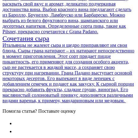
раскрыть свой вкус и аромат, деликатно подчеркивая
достоинства вина. Выбор красного вина предлагают сделать
из Баролло, Брунелло, Ламбруско или Барбареско. Можно
выбрать из белого фруктового вина, шампанского или
десертных напитков. Определенные сорта пива, такие как
Pilsner, прекрасно сочетаются с Grana Padano.
Сочетания сыра
Итальянцы не жалеют сыра и щедро приправляют им свои
блюда. Сыры грана натирают – их натирают непосредственно
в момент приготовления. Этот сорт придает пицце
пикантность, его применяют для создания особого акцента,
сыр не растекается в жидкой массе, а сохраняет свою
структуру при нагревании. Грана Падано выступает основой
некоторых десертов. Его выпекают в виде лепешек с
добавлением семечек и подают как закуску. К сырной порции
прекрасно добавить фрукты, сладкие груши, виноград. Его
маслянистый солоноватый привкус дополняется различными
видами варенья, к примеру, мандариновым или медовым.
Помогла статья? Поставьте оценку