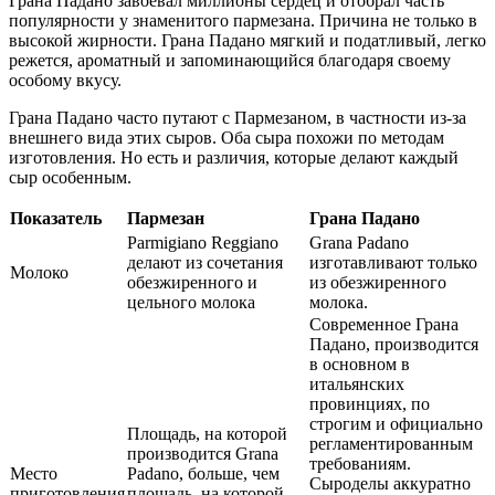
Грана Падано завоевал миллионы сердец и отобрал часть
популярности у знаменитого пармезана. Причина не только в
высокой жирности. Грана Падано мягкий и податливый, легко
режется, ароматный и запоминающийся благодаря своему
особому вкусу.
Грана Падано часто путают с Пармезаном, в частности из-за
внешнего вида этих сыров. Оба сыра похожи по методам
изготовления. Но есть и различия, которые делают каждый
сыр особенным.
Показатель
Пармезан
Грана Падано
Parmigiano Reggiano
Grana Padano
делают из сочетания
изготавливают только
Молоко
обезжиренного и
из обезжиренного
цельного молока
молока.
Современное Грана
Падано, производится
в основном в
итальянских
провинциях, по
строгим и официально
Площадь, на которой
регламентированным
производится Grana
требованиям.
Место
Padano, больше, чем
Сыроделы аккуратно
приготовления
площадь, на которой