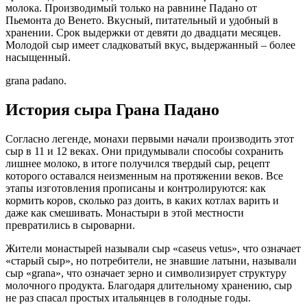
молока. Производимый только на равнине Падано от
Пьемонта до Венето. Вкусный, питательный и удобный в
хранении. Срок выдержки от девяти до двадцати месяцев.
Молодой сыр имеет сладковатый вкус, выдержанный – более
насыщенный.
grana padano.
История сыра Грана Падано
Согласно легенде, монахи первыми начали производить этот
сыр в 11 и 12 веках. Они придумывали способы сохранить
лишнее молоко, в итоге получился твердый сыр, рецепт
которого оставался неизменным на протяжении веков. Все
этапы изготовления прописаны и контролируются: как
кормить коров, сколько раз доить, в каких котлах варить и
даже как смешивать. Монастыри в этой местности
превратились в сыроварни.
Жители монастырей называли сыр «caseus vetus», что означает
«старый сыр», но потребители, не знавшие латыни, называли
сыр «grana», что означает зерно и символизирует структуру
молочного продукта. Благодаря длительному хранению, сыр
не раз спасал простых итальянцев в голодные годы.