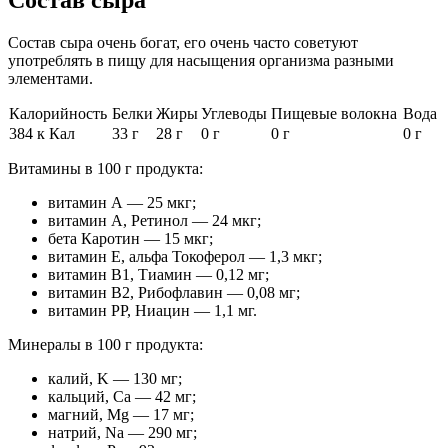
Состав сыра
Состав сыра очень богат, его очень часто советуют
употреблять в пищу для насыщения организма разными
элементами.
Калорийность
Белки
Жиры
Углеводы
Пищевые волокна
Вода
384 к Кал
33 г
28 г
0 г
0 г
0 г
Витамины в 100 г продукта:
витамин А — 25 мкг;
витамин А, Ретинол — 24 мкг;
бета Каротин — 15 мкг;
витамин Е, альфа Токоферол — 1,3 мкг;
витамин В1, Тиамин — 0,12 мг;
витамин В2, Рибофлавин — 0,08 мг;
витамин РР, Ниацин — 1,1 мг.
Минералы в 100 г продукта:
калий, K — 130 мг;
кальций, Ca — 42 мг;
магний, Mg — 17 мг;
натрий, Na — 290 мг;