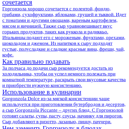
сочетается
Горгонзола хорошо сочетается с полентой, фондю,
грибами, сухофруктами, яблоками, грушей и тыквой. Идет
с томатами и другими овощами, вареным картофелем,
мясом и яичницей. Также сыр уравновешивает вкус
горьких продуктов, таких как руккола и радиккьо.
Итальянцы подают его с мороженым, фруктами, орехами,
шоколадом и джемом. Из напитков к сыру подходят
густые, полусладкие и сладкие красные вина, фреши, чай,
кофе.
Как правильно подавать
За полчаса до подачи сыр рекомендуется достать из
холодильника, чтобы он успел немного полежать при
комнатной температуре, раскрыть свои вкусовые качества
и приобрести нужную консистенцию.
Использование в кулинарии
Gorgonzola Dolce из-за мягкой консистенции чаще
используется при приготовлении бутербродов и десертов,
а сыр Gorgonzola Piccante – других блюд. С Горгонзолой
готовят салаты, супы, пасту, соусы, начинку для пирогов.
Сыр добавляют в ризотто, лазанью, пиццу, паччери.
Чем заменить Горгонзолу в блюдах