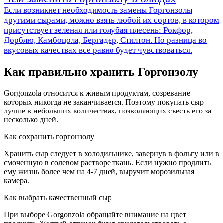
Если возникнет необходимость замены Горгонзолы
другими сырами, можно взять любой их сортов, в котором
присутствует зеленая или голубая плесень: Рокфор,
Дорблю, Камбоцола, Бергадер, Стилтон. Но разница во
вкусовых качествах все равно будет чувствоваться.
Как правильно хранить Горгонзолу
Gorgonzola относится к живым продуктам, созревание
которых никогда не заканчивается. Поэтому покупать сыр
лучше в небольших количествах, позволяющих съесть его за
несколько дней.
Как сохранить горгонзолу
Хранить сыр следует в холодильнике, завернув в фольгу или в
смоченную в солевом растворе ткань. Если нужно продлить
ему жизнь более чем на 4-7 дней, выручит морозильная
камера.
Как выбрать качественный сыр
При выборе Gorgonzola обращайте внимание на цвет