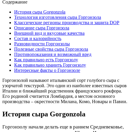
Содержание
История сыра Gorgonzola
Технология изготовления сыра Горгонзола
Классические регионы производства и защита DOP
Описание сыра Горгонзола
Внешний вид и вкусовые качества
Состав и калорийность
Разновидности Горгонзолы
Полезные свойства сыра Горгонзола
Противопоказания и возможный вред
Как правильно есть Горгонзолу
Как правильно хранить Горгонзолу
Интересные факты о Горгонзоле
Горгонзолой называют итальянский сорт голубого сыра с
узорчатой текстурой. Это один из наиболее известных сыров
Италии и ближайший родственник французского рокфора.
Его родиной считается Ломбардия, а местом основного
производства – окрестности Милана, Комо, Новары и Павии.
История сыра Gorgonzola
Горгонзолу начали делать еще в раннем Средневековье,