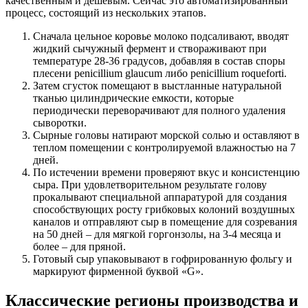
качественным и дешевым. Сейчас это автоматизированный
процесс, состоящий из нескольких этапов.
Сначала цельное коровье молоко подсаливают, вводят
жидкий сычужный фермент и створаживают при
температуре 28-36 градусов, добавляя в состав споры
плесени penicillium glaucum либо penicillium roqueforti.
Затем сгусток помещают в выстланные натуральной
тканью цилиндрические емкости, которые
периодически переворачивают для полного удаления
сыворотки.
Сырные головы натирают морской солью и оставляют в
теплом помещении с контролируемой влажностью на 7
дней.
По истечении времени проверяют вкус и консистенцию
сыра. При удовлетворительном результате голову
прокалывают специальной аппаратурой для создания
способствующих росту грибковых колоний воздушных
каналов и отправляют сыр в помещение для созревания
на 50 дней – для мягкой горгонзолы, на 3-4 месяца и
более – для пряной.
Готовый сыр упаковывают в гофрированную фольгу и
маркируют фирменной буквой «G».
Классические регионы производства и