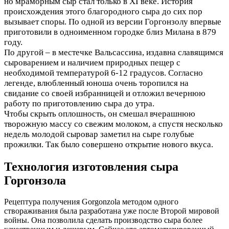
но мраморным сыр стал только в XI веке. История
происхождения этого благородного сыра до сих пор
вызывает споры. По одной из версии Горгонзолу впервые
приготовили в одноименном городке близ Милана в 879
году.
По другой – в местечке Вальсассина, издавна славящимся
сыроварением и наличием природных пещер с
необходимой температурой 6-12 градусов. Согласно
легенде, влюбленный юноша очень торопился на
свидание со своей избранницей и отложил вечернюю
работу по приготовлению сыра до утра.
Чтобы скрыть оплошность, он смешал вчерашнюю
творожную массу со свежим молоком, а спустя несколько
недель молодой сыровар заметил на сыре голубые
прожилки. Так было совершено открытие нового вкуса.
Технология изготовления сыра
Горгонзола
Рецептура получения Gorgonzola методом одного
створаживания была разработана уже после Второй мировой
войны. Она позволила сделать производство сыра более