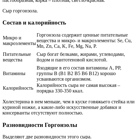
пастообразная, корка – плотная, светло-красная.
Сыр горгонзола.
Состав и калорийность
Горгонзола содержит ценные питательные
Микро и
вещества и микро- и макроэлементы: Se, Cu,
макроэлементы
Mn, Zn, Ca, K, Fe, Mg, Na, P.
Питательные
Сыр богат белками, жирами, углеводами,
вещества
йодом и пантотеновой кислотой.
Входящие в его состав витамины A, PP,
Витамины
группы B (B1 B2 B5 B6 B12) хорошо
усваиваются организмом.
Калорийность сыра не самая высокая –
Калорийность
порядка 330-350 ккал.
Холестерина в нем меньше, чем в куске говяжьего стейка или
куриной ножке, а какие-либо искусственные добавки и
консерванты отсутствуют полностью.
Разновидности Горгонзолы
Выделяют две разновидности этого сырa.