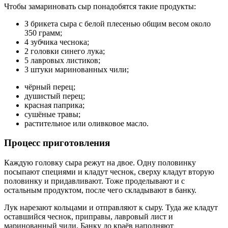
Чтобы замариновать сыр понадобятся такие продукты:
З брикета сыра с белой плесенью общим весом около
350 грамм;
4 зубчика чеснока;
2 головки синего лука;
5 лавровых листиков;
3 штуки маринованных чили;
чёрный перец;
душистый перец;
красная паприка;
сушёные травы;
растительное или оливковое масло.
Процесс приготовления
Каждую головку сыра режут на двое. Одну половинку
посыпают специями и кладут чеснок, сверху кладут вторую
половинку и придавливают. Тоже проделывают и с
остальным продуктом, после чего складывают в банку.
Лук нарезают кольцами и отправляют к сыру. Туда же кладут
оставшийся чеснок, приправы, лавровый лист и
маринованный чили. Банку до краёв наполняют