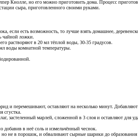
лпер Кнолле, но его можно приготовить дома. Процесс пригото
устации сыра, приготовленного своими руками.
ка, если есть возможность, то лучше взять домашнее, деревенск
ь чайной ложки.
го растворяют в 20 мл тёплой воды, 30-35 градусов.
 мл воды комнатной температуры.
 йодированной.
орид и перемешивают, оставляют на несколько минут. Добавляют
я сгустка.
г, застеленный марлей, сложенной в 3 слоя и оставляют для удал
 добавив в неё соль и измельчённый чеснок.
но не в порошок, и обваливают сырные шарики до образования 