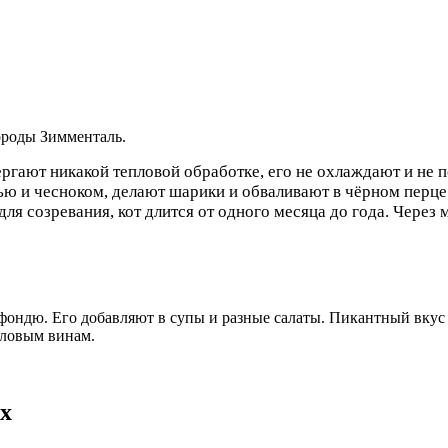
ороды Зимменталь.
ргают никакой тепловой обработке, его не охлаждают и не п
ю и чесноком, делают шарики и обваливают в чёрном перце
 созревания, кот длится от одного месяца до года. Через 
 фондю. Его добавляют в супы и разные салаты. Пикантный вкус
оловым винам.
х