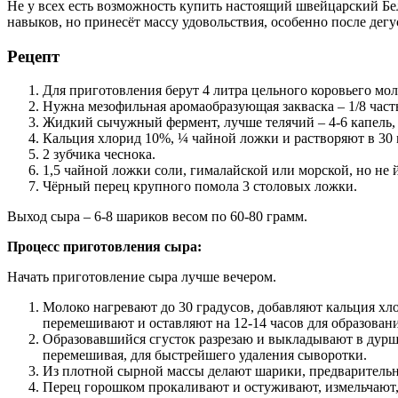
Не у всех есть возможность купить настоящий швейцарский Бе
навыков, но принесёт массу удовольствия, особенно после дег
Рецепт
Для приготовления берут 4 литра цельного коровьего моло
Нужна мезофильная аромаобразующая закваска – 1/8 част
Жидкий сычужный фермент, лучше телячий – 4-6 капель, е
Кальция хлорид 10%, ¼ чайной ложки и растворяют в 30
2 зубчика чеснока.
1,5 чайной ложки соли, гималайской или морской, но не
Чёрный перец крупного помола 3 столовых ложки.
Выход сыра – 6-8 шариков весом по 60-80 грамм.
Процесс приготовления сыра:
Начать приготовление сыра лучше вечером.
Молоко нагревают до 30 градусов, добавляют кальция хл
перемешивают и оставляют на 12-14 часов для образовани
Образовавшийся сгусток разрезаю и выкладывают в дуршла
перемешивая, для быстрейшего удаления сыворотки.
Из плотной сырной массы делают шарики, предварительно
Перец горошком прокаливают и остуживают, измельчают, 