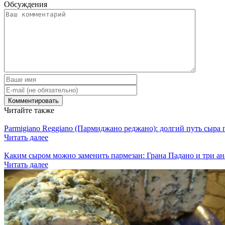
Обсуждения
Читайте также
Parmigiano Reggiano (Пармиджано реджано): долгий путь сыра 
Читать далее
Каким сыром можно заменить пармезан: Грана Падано и три ан
Читать далее