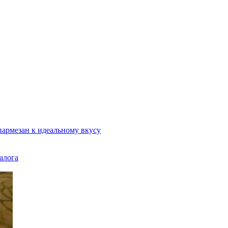
пармезан к идеальному вкусу
алога