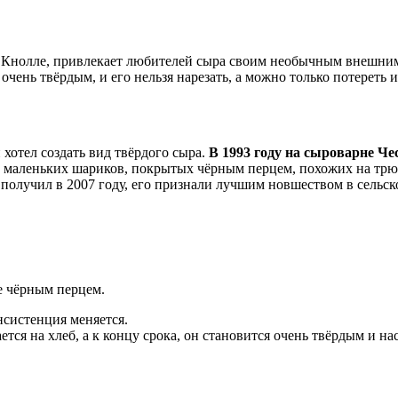
р Кнолле, привлекает любителей сыра своим необычным внешни
 очень твёрдым, и его нельзя нарезать, а можно только потереть 
 хотел создать вид твёрдого сыра.
В 1993 году на сыроварне Че
е маленьких шариков, покрытых чёрным перцем, похожих на трюф
получил в 2007 году, его признали лучшим новшеством в сельс
е чёрным перцем.
онсистенция меняется.
ется на хлеб, а к концу срока, он становится очень твёрдым и н