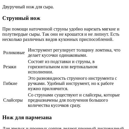
Двуручный нож для сыра.
Струнный нож
При помощи наточенной струны удобно нарезать мягкие и
полутвердые сыры. Так они не крошатся и не липнут. Есть
несколько различных видов кухонных приспособлений.
Инструмент регулирует толщину ломтика, что
Роликовые
делает кусочки одинаковыми.
Состоят из подставки и струны, в
Резаки
горизонтальном или вертикальном
исполнении.
Это разновидность струнного инструмента с
Гибкие
ручками. Удобный инструмент, но к работе
нужно приловчится.
Со струнами существуют и слайсеры, которые
Слайсеры
предназначены для получения большого
количества кусочков сразу.
Нож для пармезана
Для зрелых и прочных сортов делают прочный листовидный