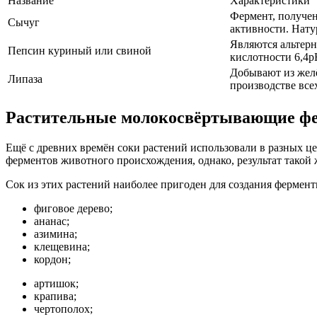
Название
Характеристики
Фермент, получен
Сычуг
активности. Нату
Являются альтерн
Пепсин куриный или свиной
кислотности 6,4р
Добывают из желё
Липаза
производстве все
Растительные молокосвёртывающие ф
Ещё с древних времён соки растений использовали в разных цел
ферментов животного происхождения, однако, результат такой 
Сок из этих растений наиболее пригоден для создания фермен
фиговое дерево;
ананас;
азимина;
клещевина;
кордон;
артишок;
крапива;
чертополох;