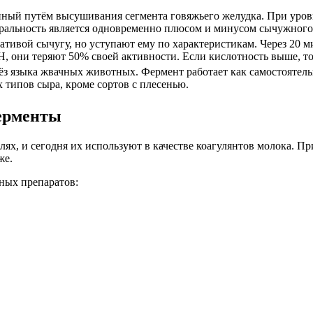
ный путём высушивания сегмента говяжьего желудка. При уровн
ральность является одновременно плюсом и минусом сычужного 
ативой сычугу, но уступают ему по характеристикам. Через 20 
Н, они теряют 50% своей активности. Если кислотность выше, то
з языка жвачных животных. Фермент работает как самостоятельн
х типов сыра, кроме сортов с плесенью.
ерменты
ях, и сегодня их используют в качестве коагулянтов молока. Пр
же.
тных препаратов: