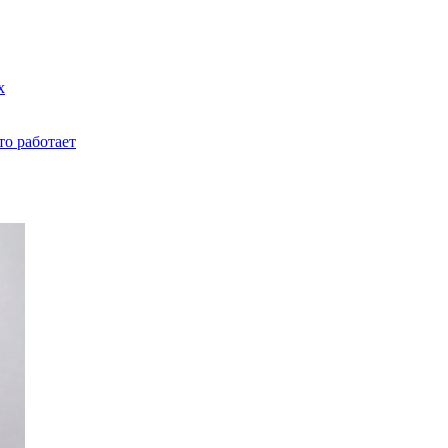
х
то работает