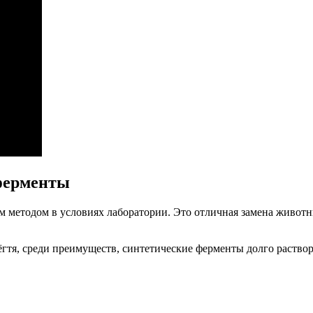
ферменты
м методом в условиях лаборатории. Это отличная замена живот
.
ёгтя, среди преимуществ, синтетические ферменты долго растворя