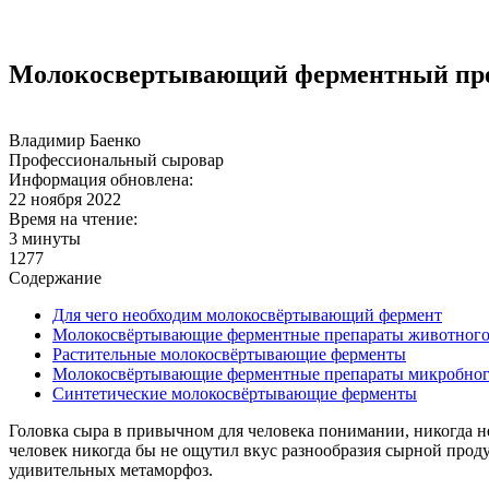
Молокосвертывающий ферментный преп
Владимир Баенко
Профессиональный сыровар
Информация обновлена:
22 ноября 2022
Время на чтение:
3 минуты
1277
Содержание
Для чего необходим молокосвёртывающий фермент
Молокосвёртывающие ферментные препараты животного
Растительные молокосвёртывающие ферменты
Молокосвёртывающие ферментные препараты микробног
Синтетические молокосвёртывающие ферменты
Головка сыра в привычном для человека понимании, никогда не 
человек никогда бы не ощутил вкус разнообразия сырной прод
удивительных метаморфоз.